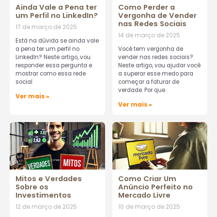
Ainda Vale a Pena ter
Como Perder a
um Perfil no LinkedIn?
Vergonha de Vender
nas Redes Sociais
17 de março de 2025
14 de março de 2025
Está na dúvida se ainda vale
a pena ter um perfil no
Você tem vergonha de
LinkedIn? Neste artigo, vou
vender nas redes sociais?
responder essa pergunta e
Neste artigo, vou ajudar você
mostrar como essa rede
a superar esse medo para
social
começar a faturar de
verdade. Por que
Ver mais »
Ver mais »
Mitos e Verdades
Como Criar Um
Sobre os
Anúncio Perfeito no
Investimentos
Mercado Livre
12 de março de 2025
10 de março de 2025