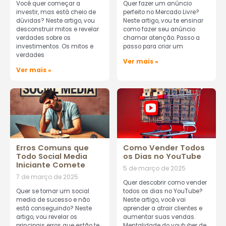
Você quer começar a
Quer fazer um anúncio
investir, mas está cheio de
perfeito no Mercado Livre?
dúvidas? Neste artigo, vou
Neste artigo, vou te ensinar
desconstruir mitos e revelar
como fazer seu anúncio
verdades sobre os
chamar atenção. Passo a
investimentos. Os mitos e
passo para criar um
verdades
Ver mais »
Ver mais »
Erros Comuns que
Como Vender Todos
Todo Social Media
os Dias no YouTube
Iniciante Comete
5 de março de 2025
7 de março de 2025
Quer descobrir como vender
Quer se tornar um social
todos os dias no YouTube?
media de sucesso e não
Neste artigo, você vai
está conseguindo? Neste
aprender a atrair clientes e
artigo, vou revelar os
aumentar suas vendas.
principais erros que estão te
Mentalidade do youtuber de