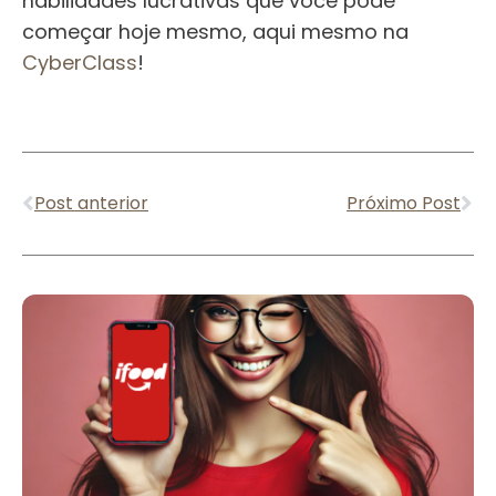
habilidades lucrativas que você pode
começar hoje mesmo, aqui mesmo na
CyberClass
!
Anterior
Pr
Post anterior
Próximo Post