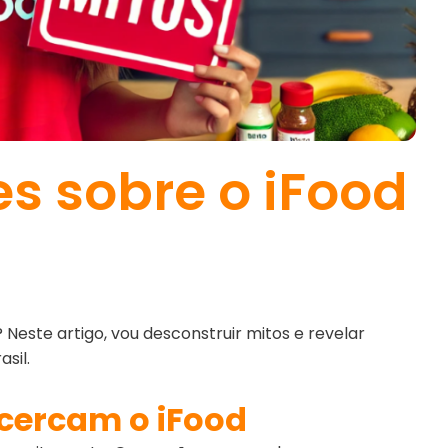
s sobre o iFood
este artigo, vou desconstruir mitos e revelar
sil.
 cercam o iFood