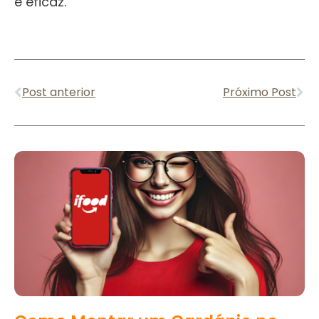
e eficaz.
Anterior
Pr
Post anterior
Próximo Post