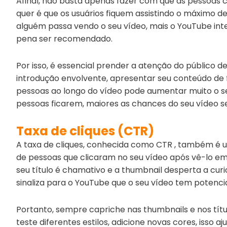
Afinal, não basta apenas fazer com que as pessoas 
quer é que os usuários fiquem assistindo o máximo d
alguém passa vendo o seu vídeo, mais o YouTube inte
pena ser recomendado.
Por isso, é essencial prender a atenção do público 
introdução envolvente, apresentar seu conteúdo de
pessoas ao longo do vídeo pode aumentar muito o s
pessoas ficarem, maiores as chances do seu vídeo 
Taxa de cliques (CTR)
A taxa de cliques, conhecida como CTR , também é um
de pessoas que clicaram no seu vídeo após vê-lo 
seu título é chamativo e a thumbnail desperta a cur
sinaliza para o YouTube que o seu vídeo tem potenci
Portanto, sempre capriche nas thumbnails e nos títul
teste diferentes estilos, adicione novas cores, isso aj