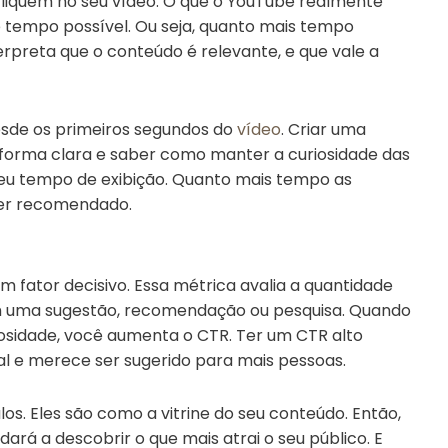
cliquem no seu vídeo. O que o YouTube realmente
e tempo possível. Ou seja, quanto mais tempo
rpreta que o conteúdo é relevante, e que vale a
desde os primeiros segundos do
vídeo
. Criar uma
 forma clara e saber como manter a curiosidade das
eu tempo de exibição. Quanto mais tempo as
ser recomendado.
 fator decisivo. Essa métrica avalia a quantidade
em uma sugestão, recomendação ou pesquisa. Quando
iosidade, você aumenta o CTR. Ter um CTR alto
al e merece ser sugerido para mais pessoas.
os. Eles são como a vitrine do seu conteúdo. Então,
udará a descobrir o que mais atrai o seu público. E