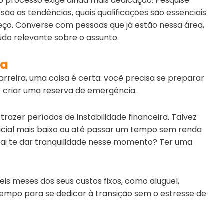
 processo exige ainda mais dedicação. Pesquise
ão as tendências, quais qualificações são essenciais
eço. Converse com pessoas que já estão nessa área,
do relevante sobre o assunto.
ia
rreira, uma coisa é certa: você precisa se preparar
e criar uma reserva de emergência.
azer períodos de instabilidade financeira. Talvez
inicial mais baixo ou até passar um tempo sem renda
vai te dar tranquilidade nesse momento? Ter uma
eis meses dos seus custos fixos, como aluguel,
tempo para se dedicar à transição sem o estresse de