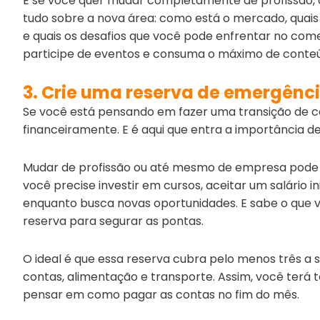
E se você quer mudar completamente de profissão, o
tudo sobre a nova área: como está o mercado, quais s
e quais os desafios que você pode enfrentar no com
participe de eventos e consuma o máximo de conteú
3. Crie uma reserva de emergênc
Se você está pensando em fazer uma transição de ca
financeiramente. E é aqui que entra a importância d
Mudar de profissão ou até mesmo de empresa pode tr
você precise investir em cursos, aceitar um salário 
enquanto busca novas oportunidades. E sabe o que 
reserva para segurar as pontas.
O ideal é que essa reserva cubra pelo menos três a s
contas, alimentação e transporte. Assim, você terá 
pensar em como pagar as contas no fim do mês.