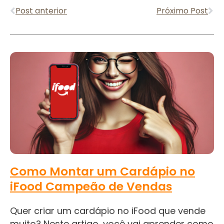
Anterior
Pr
Post anterior
Próximo Post
Como Montar um Cardápio no
iFood Campeão de Vendas
Quer criar um cardápio no iFood que vende
muito? Neste artigo, você vai aprender como